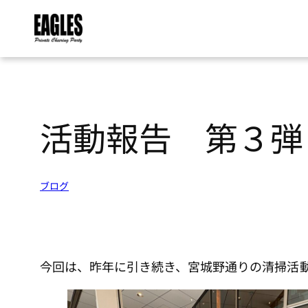
内
容
を
活動報告 第３弾
ス
キ
ッ
ブログ
プ
今回は、昨年に引き続き、宮城野通りの清掃活