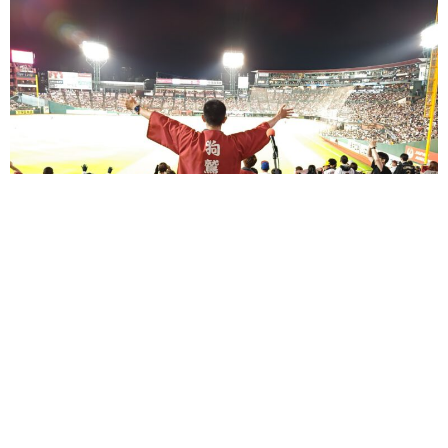
イーグルス私設応援団とは
イーグルス私設応援団は「試合観戦契約約款」ならびに
「特別応援許可規程」に基づき、NPB(日本野球機構)並び