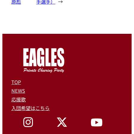
原彪
手選手）
→
TOP
NEWS
応援歌
入団希望はこちら