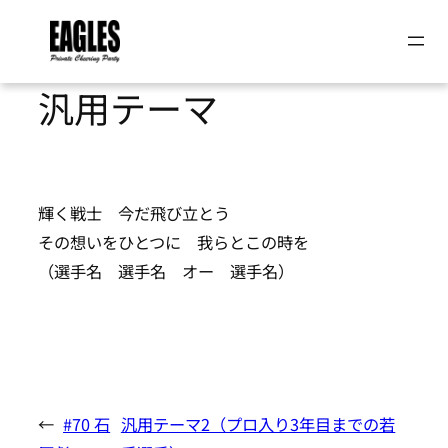
内
容
汎用テーマ
を
ス
キ
ッ
輝く戦士 今だ飛び立とう
プ
その想いをひとつに 我らとこの時を
（選手名 選手名 オー 選手名）
←
#70 石
汎用テーマ2（プロ入り3年目までの若