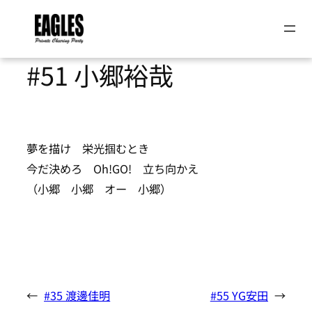
内
容
#51 小郷裕哉
を
ス
キ
ッ
夢を描け 栄光掴むとき
プ
今だ決めろ Oh!GO! 立ち向かえ
（小郷 小郷 オー 小郷）
←
#35 渡邊佳明
#55 YG安田
→