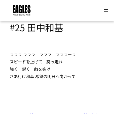
内
容
#25 田中和基
を
ス
キ
ッ
ラララ ラララ ラララ ラララーラ
プ
スピードを上げて 突っ走れ
強く 鋭く 敵を突け
さあ行け和基 希望の明日へ向かって