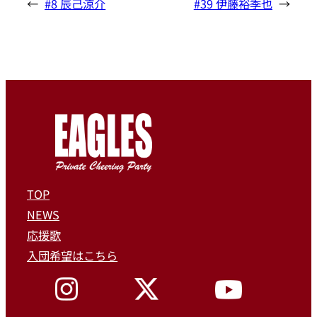
←
#8 辰己涼介
#39 伊藤裕季也
→
TOP
NEWS
応援歌
入団希望はこちら