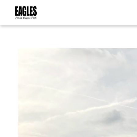
内
容
を
ス
キ
ッ
プ