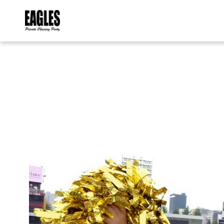
内
容
を
ス
キ
ッ
プ